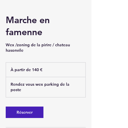
Marche en
famenne
Wex /zoning de la pirire / chateau
hasonvile
À
partir
À partir de 140 €
de
140
euros
Rendez vous wex parking de la
poste
Réserver