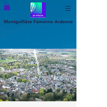
Montgolfière Famenne Ardenne