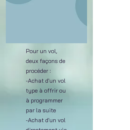
Pour un vol,
deux façons de
procéder :
-Achat d'un vol
type à offrir ou
à programmer
par la suite
-Achat d'un vol
directement via