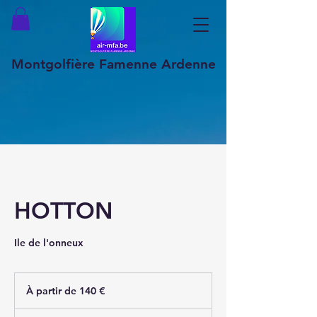
Montgolfière Famenne Ardenne
HOTTON
Ile de l'onneux
À
partir
À partir de 140 €
de
140
euros