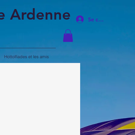
e Ardenne
Se connecter
Hottolfiades et les amis