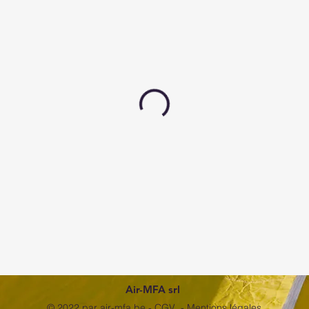
Air-MFA srl
© 2022 par air-mfa.be -
CGV
-
Mentions légales