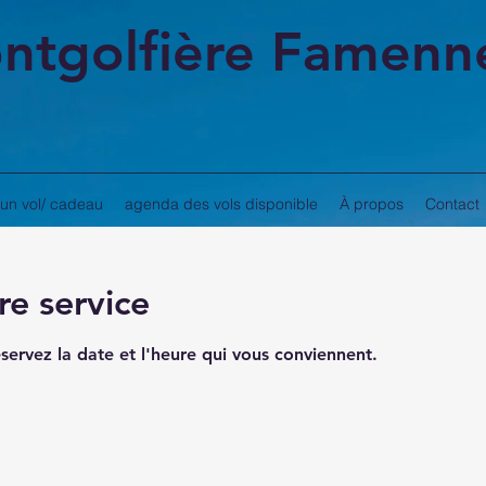
ntgolfière Famenn
'un vol/ cadeau
agenda des vols disponible
À propos
Contact
e service
éservez la date et l'heure qui vous conviennent.