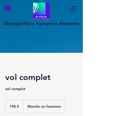
Montgolfière Famenne Ardenne
vol complet
vol complet
190
euros
190 €
Marche en famenne